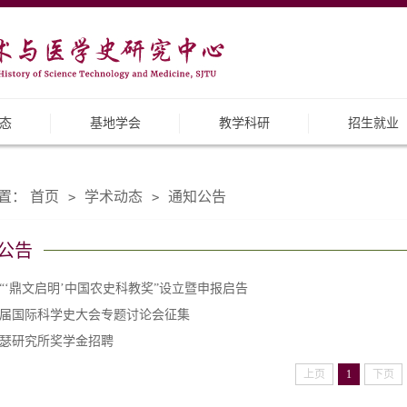
态
基地学会
教学科研
招生就业
置：
首页
学术动态
通知公告
>
>
公告
“‘鼎文启明’中国农史科教奖”设立暨申报启告
7届国际科学史大会专题讨论会征集
瑟研究所奖学金招聘
上页
1
下页