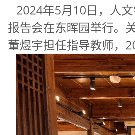
2024年
5
月
10
日，人文
报告会在东晖园举行。
董煜宇担任指导教师，
2